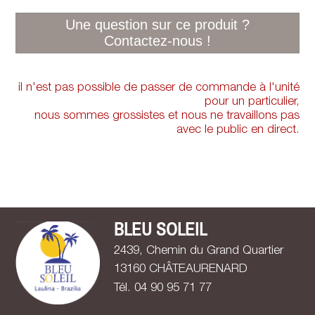
il n'est pas possible de passer de commande à l'unité
pour un particulier,
nous sommes grossistes et nous ne travaillons pas
avec le public en direct.
BLEU SOLEIL
2439, Chemin du Grand Quartier
13160 CHÂTEAURENARD
Tél. 0
4
9
0
9
5
7
1
7
7