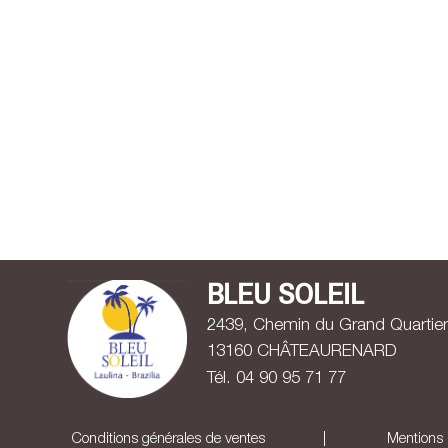
BLEU SOLEIL
2439, Chemin du Grand Quartie
13160 CHÂTEAURENARD
Tél. 0
4
9
0
9
5
7
1
7
7
Conditions générales de ventes
|
Mentions 